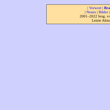
|
Vorwort
|
Bra
|
Neues
|
Bilder
2001–2022 hrsg. vo
Letzte Aktu