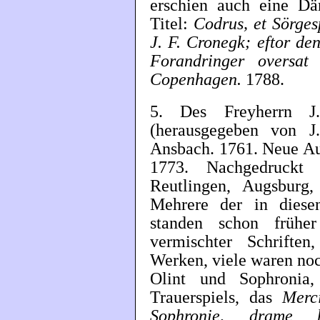
erschien auch eine Dä
Titel:
Codrus, et Sörgesp
J. F. Cronegk; eftor de
Forandringer oversat
Copenhagen.
1788.
5. Des Freyherrn J
(herausgegeben von J
Ansbach. 1761. Neue Auf
1773. Nachgedruckt 
Reutlingen, Augsburg
Mehrere der in diesen
standen schon frühe
vermischter Schrifte
Werken, viele waren noc
Olint und Sophronia
Trauerspiels, das
Merc
Sophronie, drame h