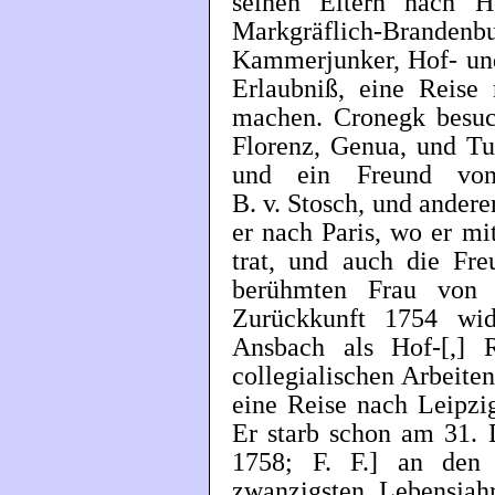
seinen Eltern nach H
Markgräflich-Brandenb
Kammerjunker, Hof- und
Erlaubniß, eine Reise 
machen. Cronegk besuc
Florenz, Genua, und Tu
und ein Freund von 
B. v. Stosch, und ander
er nach Paris, wo er mi
trat, und auch die Fr
berühmten Frau von 
Zurückkunft 1754 wi
Ansbach als Hof-[,] R
collegialischen Arbeite
eine Reise nach Leipzi
Er starb schon am 31. 
1758; F. F.] an den
zwanzigsten Lebensjah