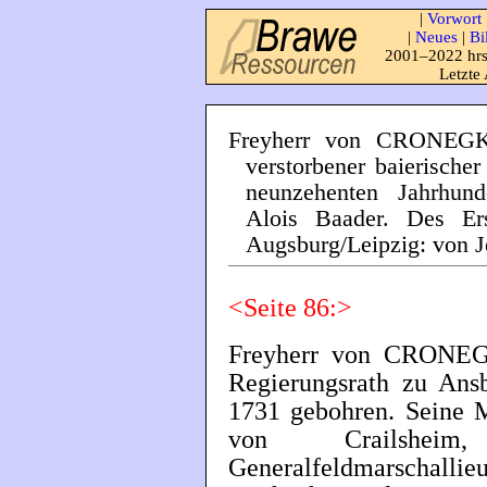
|
Vorwort
|
Neues
|
Bi
2001–2022 hrs
Letzte
Freyherr von CRONEGK (
verstorbener baierischer
neunzehenten Jahrhund
Alois Baader. Des Er
Augsburg/Leipzig: von J
<Seite 86:>
Freyherr von CRONEGK
Regierungsrath zu Ans
1731 gebohren. Seine M
von Crailshe
Generalfeldmarschallie