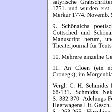
satyrische Grabschrif
1751. und wurden erst
Merkur 1774. Novemb. S
9. Schönaichs poetis
Gottsched und Schöna
Manuscript herum, un
Theaterjournal für Teuts
10. Mehrere einzelne Ged
11. An Cloen (ein n
Cronegk); im Morgenblat
Vergl. C. H. Schmidts 
68-131. Schmidts Nek
S. 332-370. Adelungs Fo
Heerwagens Lit. Gesch. 
S. 263-265. Hirschings