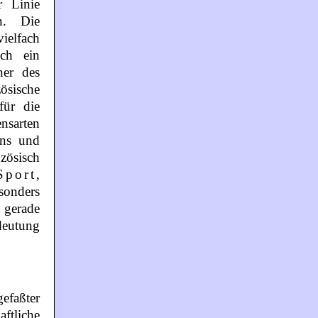
r Linie
en. Die
ielfach
ch ein
ner des
ösische
für die
sarten
ens und
zösisch
Sport
,
onders
 gerade
deutung
efaßter
ftliche