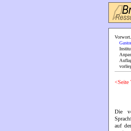
Vorwort.
Gasto
Instit
Anpas
Aufla
vorlie
<Seite
Die vo
Sprach
auf de