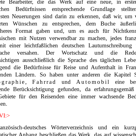
ete Bearbeiter, die das Werk auf eine neue, in erste
schen Bedürfnissen entsprechende Grundlage stellt
gsten Neuerungen sind darin zu erkennen, daß wir, um v
erten Wünschen zu entsprechen, dem Buche äußerli
cheres Format gaben und, um es auch für Nichtken
sischen mit Nutzen verwendbar zu machen, jedes franz
it einer leichtfaßlichen deutschen Lautumschreibung 
rache versahen. Der Wortschatz und die Reden
sichtigen ausschließlich die Sprache des täglichen Leb
gend die Bedürfnisse für Reise und Aufenthalt in Fran
enden Ländern. So haben unter anderen die Kapitel
ographie
,
Fahrrad
und
Automobil
eine bes
ende Berücksichtigung gefunden, da erfahrungsgemäß
Gebiete für den Reisenden eine immer wachsende Be
en.
 VI:>
anzösisch-deutsches Wörterverzeichnis und ein kurzg
tischer Anhang beschließen das Werk, das auf wissenscha