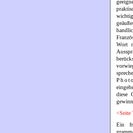
geeign
prakti
wichti
geäuß
handli
Franzö
Wort m
Aussp
berück
vorwie
sprech
Phot
eingeh
diese 
gewinn
<Seite
Ein fr
gramma