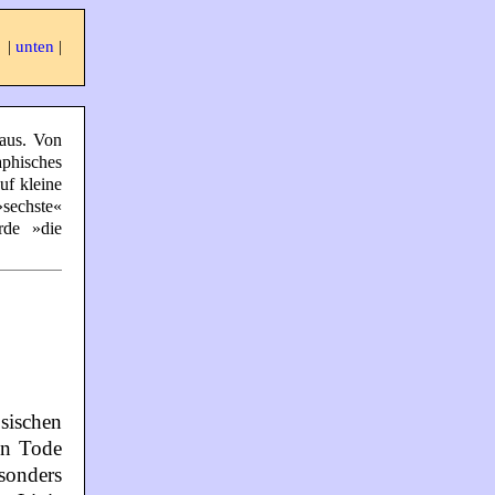
|
unten
|
Haus. Von
aphisches
uf kleine
sechste«
rde »die
sischen
en Tode
sonders