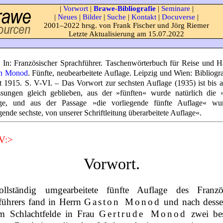
|
Vorwort
|
Brawe-Bibliografie
|
Seminare
|
|
Neues
|
Bilder
|
Suche
|
Kontakt
|
Docuverse
|
2001–2022 hrsg. von Frank Fischer und Jörg Riemer
Letzte Aktualisierung am 15.07.2022
 In: Französischer Sprachführer. Taschenwörterbuch für Reise und 
n Monod
. Fünfte, neubearbeitete Auflage. Leipzig und Wien: Bibliogr
ut 1915. S. V-VI. – Das Vorwort zur sechsten Auflage (1935) ist bis a
sungen gleich geblieben, aus der »fünften« wurde natürlich die »
ge, und aus der Passage »die vorliegende fünfte Auflage« wu
gende sechste, von unserer Schriftleitung überarbeitete Auflage«.
 V:>
Vorwort.
llständig umgearbeitete fünfte Auflage des Franzö
führers fand in Herrn
Gaston Monod
und nach dess
m Schlachtfelde in Frau
Gertrude Monod
zwei be