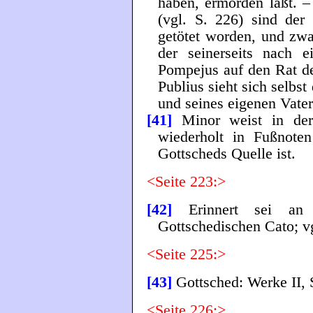
haben, ermorden läßt. 
(vgl. S. 226) sind der
getötet worden, und zwar
der seinerseits nach 
Pompejus auf den Rat des
Publius sieht sich selb
und seines eigenen Vater
[41]
Minor weist in der
wiederholt in Fußnoten
Gottscheds Quelle ist.
<Seite 223:>
[42]
Erinnert sei an 
Gottschedischen Cato; vg
<Seite 225:>
[43]
Gottsched: Werke II, 
<Seite 226:>