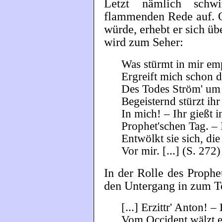
Letzt nämlich schw
flammenden Rede auf. O
würde, erhebt er sich üb
wird zum Seher:
Was stürmt in mir em
Ergreift mich schon 
Des Todes Ström' um 
Begeisternd stürzt ihr
In mich! – Ihr gießt i
Prophet'schen Tag. – 
Entwölkt sie sich, di
Vor mir. [...] (S. 272)
In der Rolle des Proph
den Untergang in zum Te
[...] Erzittr' Anton! 
Vom Occident wälzt e