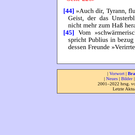
[44]
»Auch dir, Tyrann, fl
Geist, der das Unsterbl
nicht mehr zum Haß hera
[45]
Vom »schwärmerisch
spricht Publius in bezug
dessen Freunde »Verirrte
|
Vorwort
|
Bra
|
Neues
|
Bilder
2001–2022 hrsg. vo
Letzte Aktu