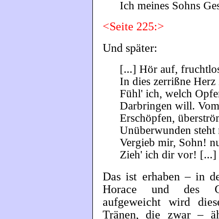
Ich meines Sohns Gesc
<Seite 225:>
Und später:
[...] Hör auf, fruchtl
In dies zerrißne Herz
Fühl' ich, welch Opfe
Darbringen will. Vom
Erschöpfen, überström
Unüberwunden steht 
Vergieb mir, Sohn! nu
Zieh' ich dir vor! [...
Das ist erhaben – in d
Horace und des Go
aufgeweicht wird dies
Tränen, die zwar – ä