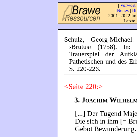
|
Vorwort
|
Neues
|
Bi
2001–2022 hrs
Letzte
Schulz, Georg-Michae
›Brutus‹ (1758). In
Trauerspiel der Aufk
Pathetischen und des E
S. 220-226.
<Seite 220:>
3. Joachim Wilhelm
[...] Der Tugend Maje
Die sich in ihm [= Br
Gebot Bewunderung. [