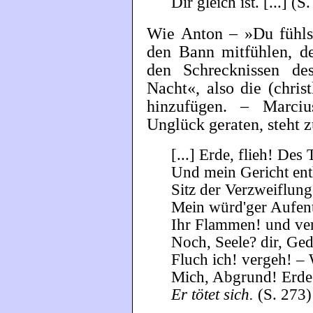
Dir gleich ist. [...] (S
Wie Anton – »Du fühlst
den Bann mitfühlen, de
den Schrecknissen d
Nacht«, also die (chris
hinzufügen. – Marci
Unglück geraten, steht z
[...] Erde, flieh! Des
Und mein Gericht enth
Sitz der Verzweiflung
Mein würd'ger Aufenth
Ihr Flammen! und ver
Noch, Seele? dir, Ge
Fluch ich! vergeh! 
Mich, Abgrund! Erde! 
Er tötet sich.
(S. 273)