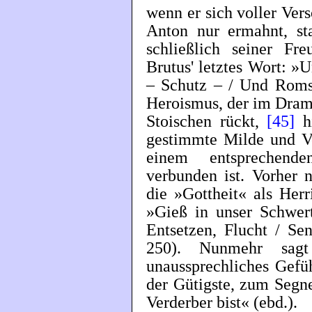
wenn er sich voller Ve
Anton nur ermahnt, st
schließlich seiner Fr
Brutus' letztes Wort: »
– Schutz – / Und Roms
Heroismus, der im Drama
Stoischen rückt,
[45]
hi
gestimmte Milde und Ver
einem entsprechend
verbunden ist. Vorher 
die »Gottheit« als Her
»Gieß in unser Schwert
Entsetzen, Flucht / Se
250). Nunmehr sag
unaussprechliches Gefü
der Gütigste, zum Segne
Verderber bist« (ebd.).