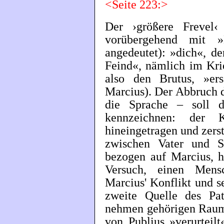
<Seite 223:>
Der ›größere Frevel‹ 
vorübergehend mit »
angedeutet): »dich«, de
Feind«, nämlich im Kri
also den Brutus, »er
Marcius). Der Abbruch d
die Sprache – soll d
kennzeichnen: der 
hineingetragen und zers
zwischen Vater und 
bezogen auf Marcius, h
Versuch, einen Mens
Marcius' Konflikt und s
zweite Quelle des Pa
nehmen gehörigen Raum 
von Publius »verurteil