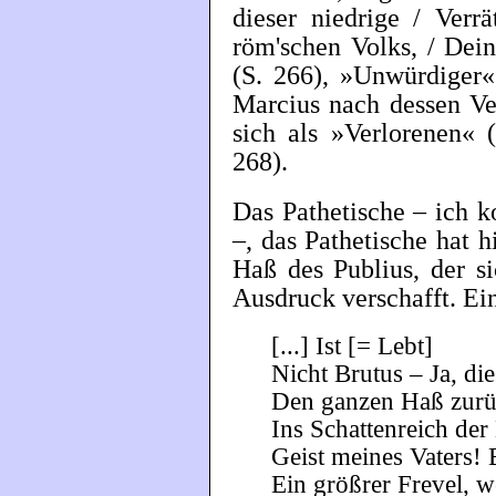
dieser niedrige / Verr
röm'schen Volks, / Dein
(S. 266), »Unwürdiger«
Marcius nach dessen Ver
sich als »Verlorenen« 
268).
Das Pathetische – ich 
–, das Pathetische hat h
Haß des Publius, der s
Ausdruck verschafft. Ein
[...] Ist [= Lebt]
Nicht Brutus – Ja, die
Den ganzen Haß zurü
Ins Schattenreich der
Geist meines Vaters! B
Ein größrer Frevel, w