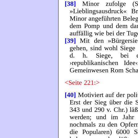
[38]
Minor zufolge (S
»Lieblingsausdruck« 
Minor angeführten Beleg
dem Pomp und dem dami
auffällig wie bei der Tug
[39]
Mit den »Bürgersieg
gehen, sind wohl Siege
d. h. Siege, bei 
›republikanischen Idee
Gemeinwesen Rom Scha
<Seite 221:>
[40]
Motiviert auf der pol
Erst der Sieg über die 
343 und 290 v. Chr.) lä
werden; und im Jahr 
nochmals zu den Opfern
die Popularen) 6000 S