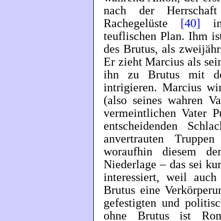
nach der Herrschaft
Rachegelüste
[40]
ins
teuflischen Plan. Ihm i
des Brutus, als zweijäh
Er zieht Marcius als se
ihn zu Brutus mit d
intrigieren. Marcius w
(also seines wahren Va
vermeintlichen Vater P
entscheidenden Schl
anvertrauten Truppe
woraufhin diesem de
Niederlage – das sei kur
interessiert, weil auch
Brutus eine Verkörperu
gefestigten und politi
ohne Brutus ist Rom