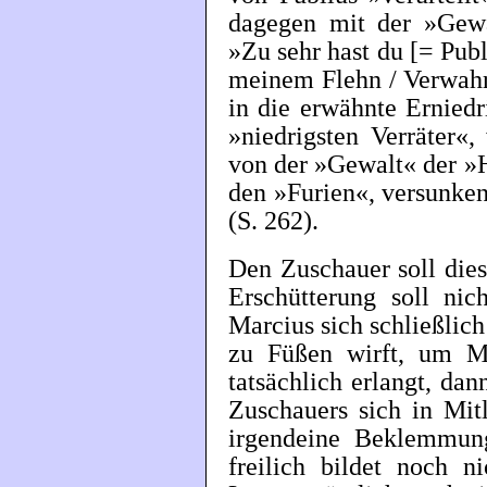
dagegen mit der »Gewal
»Zu sehr hast du [= Pub
meinem Flehn / Verwahr
in die erwähnte Erniedr
»niedrigsten Verräter«
von der »Gewalt« der »
den »Furien«, versunke
(S. 262).
Den Zuschauer soll dies
Erschütterung soll nic
Marcius sich schließlic
zu Füßen wirft, um Mit
tatsächlich erlangt, dan
Zuschauers sich in Mit
irgendeine Beklemmung
freilich bildet noch n