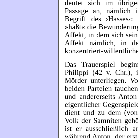
deutet sich im übrige
Passage an, nämlich 
Begriff des ›Hasses‹
»haßt« die Bewunderung 
Affekt, in dem sich sei
Affekt nämlich, in 
konzentriert-willentlich
Das Trauerspiel begi
Philippi (42 v. Chr.),
Mörder unterliegen. Vo
beiden Parteien tauche
und andererseits Anton
eigentlicher Gegenspiele
dient und zu dem (von
Volk der Samniten gehö
ist er ausschließlich 
während Anton, der erst 