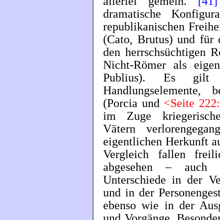
allerlei gemein.
[41]
dramatische Konfigur
republikanischen Freihe
(Cato, Brutus) und für 
den herrschsüchtigen 
Nicht-Römer als eigent
Publius). Es gilt
Handlungselemente, b
(Porcia und
<Seite 222
im Zuge kriegerische
Vätern verlorengega
eigentlichen Herkunft 
Vergleich fallen fre
abgesehen – auch d
Unterschiede in der V
und in der Personengest
ebenso wie in der Ausg
und Vorgänge. Besonder