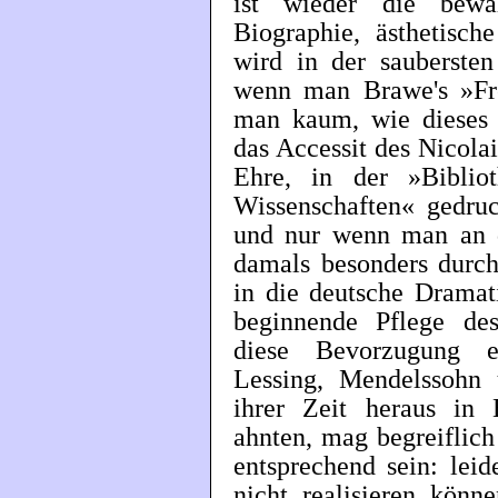
ist wieder die bewä
Biographie, ästhetisch
wird in der saubersten
wenn man Brawe's »Frei
man kaum, wie dieses
das Accessit des Nicola
Ehre, in der »Bibli
Wissenschaften« gedruc
und nur wenn man an d
damals besonders durc
in die deutsche Drama
beginnende Pflege de
diese Bevorzugung e
Lessing, Mendelssohn 
ihrer Zeit heraus in
ahnten, mag begreiflic
entsprechend sein: lei
nicht realisieren könn