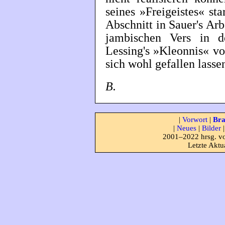
seines »Freigeistes« sta
Abschnitt in Sauer's Arb
jambischen Vers in 
Lessing's »Kleonnis« vo
sich wohl gefallen lasse
B.
|
Vorwort
|
Bra
|
Neues
|
Bilder
2001–2022 hrsg. vo
Letzte Aktu