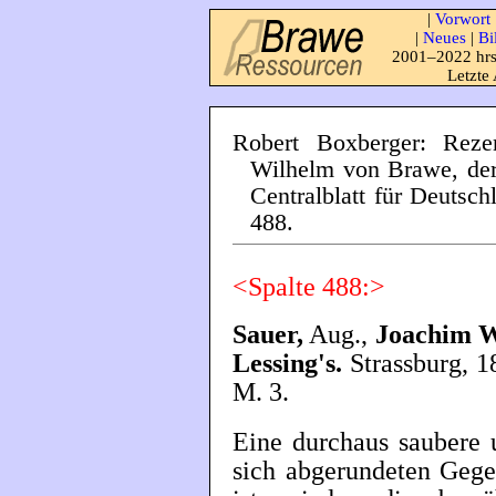
|
Vorwort
|
Neues
|
Bi
2001–2022 hrs
Letzte
Robert Boxberger: Reze
Wilhelm von Brawe, der 
Centralblatt für Deutsch
488.
<Spalte 488:>
Sauer,
Aug.,
Joachim W
Lessing's.
Strassburg, 18
M. 3.
Eine durchaus saubere 
sich abgerundeten Gege