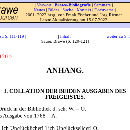
|
Vorwort
|
Brawe-Bibliografie
|
Seminare
|
|
Neues
|
Bilder
|
Suche
|
Kontakt
|
Docuverse
|
2001–2022 hrsg. von Frank Fischer und Jörg Riemer
Letzte Aktualisierung am 15.07.2022
zu S. 111-119
|
|
Inhalt
|
|
weiter zu S.
Sauer, Brawe (S. 120-121)
 120:>
ANHANG.
I. COLLATION DER BEIDEN AUSGABEN DES
FREIGEISTES.
Druck in der Bibliothek d. sch. W. = O.
s Ausgabe von 1768 = A.
 Ich Unglücklicher! ] ich Unglückseliger! O.