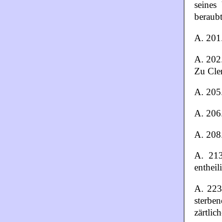
seines 
beraub
A. 201.
A. 202
Zu Cle
A. 205.
A. 206.
A. 208.
A. 213
entheil
A. 223.
sterbe
zärtli