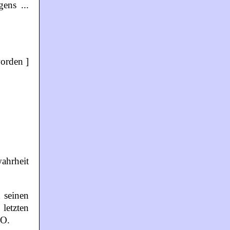
ens ...
orden ]
ahrheit
n seinen
letzten
 O.