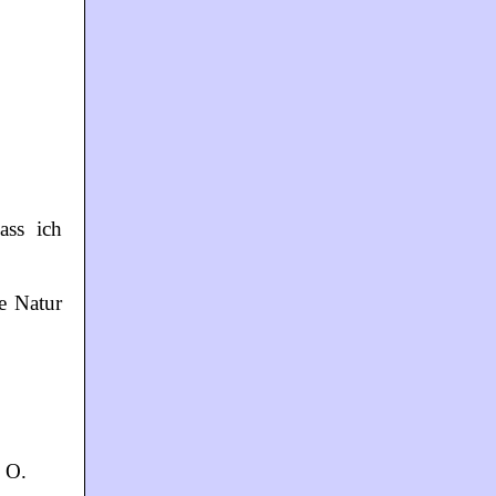
ass ich
e Natur
n O.