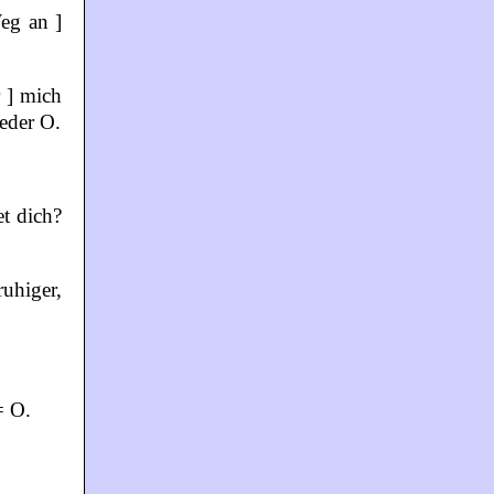
Weg an ]
r ] mich
ieder O.
t dich?
ruhiger,
= O.