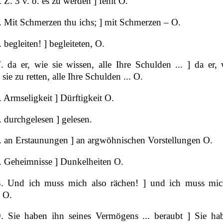
 Z. 3 v. o. es zu werden ] fehlt O.
. Mit Schmerzen thu ichs; ] mit Schmerzen – O.
 begleiten! ] begleiteten, O.
 da er, wie sie wissen, alle Ihre Schulden ... ] da er, 
 sie zu retten, alle Ihre Schulden ... O.
 Armseligkeit ] Dürftigkeit O.
 durchgelesen ] gelesen.
. an Erstaunungen ] an argwöhnischen Vorstellungen O.
. Geheimnisse ] Dunkelheiten O.
. Und ich muss mich also rächen! ] und ich muss mi
 O.
. Sie haben ihn seines Vermögens ... beraubt ] Sie ha