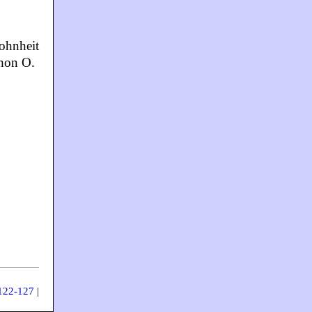
ohnheit
chon O.
 122-127
|