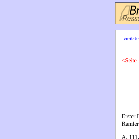
|
zurück 
<Seite
Erster 
Ramler
A. 111.