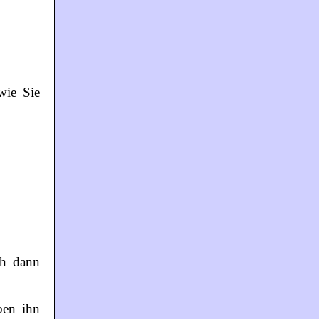
wie Sie
ch dann
ben ihn