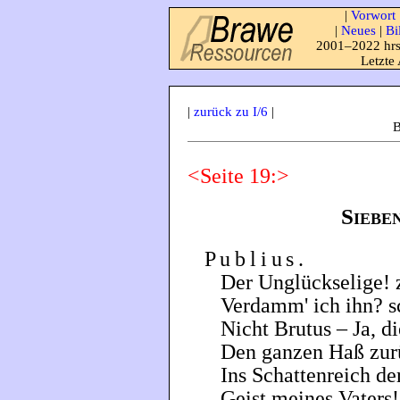
|
Vorwort
|
Neues
|
Bi
2001–2022 hrs
Letzte
|
zurück zu I/6
|
B
<Seite 19:>
Siebe
Publius
.
Der Unglückselige! 
Verdamm' ich ihn? sc
Nicht Brutus – Ja, di
Den ganzen Haß zur
Ins Schattenreich de
Geist meines Vaters!