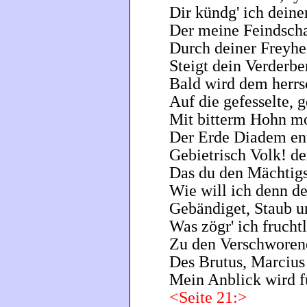
Dir kündg' ich dein
Der meine Feindscha
Durch deiner Freyhe
Steigt dein Verderber
Bald wird dem herrs
Auf die gefesselte,
Mit bitterm Hohn mo
Der Erde Diadem ent
Gebietrisch Volk! d
Das du den Mächtigs
Wie will ich denn de
Gebändiget, Staub u
Was zögr' ich fruchtl
Zu den Verschworen
Des Brutus, Marciu
Mein Anblick wird fü
<Seite 21:>