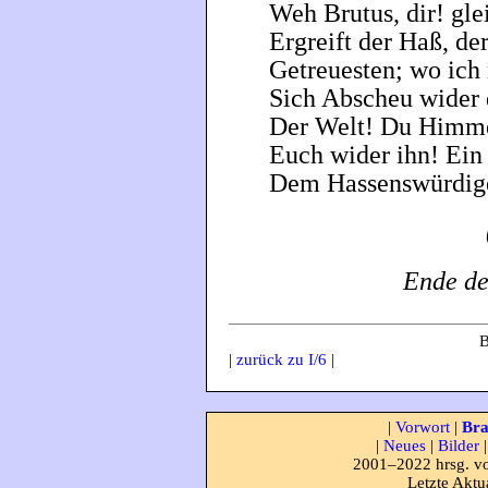
Weh Brutus, dir! gle
Ergreift der Haß, der
Getreuesten; wo ich 
Sich Abscheu wider d
Der Welt! Du Himmel
Euch wider ihn! Ein
Dem Hassenswürdige
Ende de
B
|
zurück zu I/6
|
|
Vorwort
|
Bra
|
Neues
|
Bilder
2001–2022 hrsg. vo
Letzte Aktu