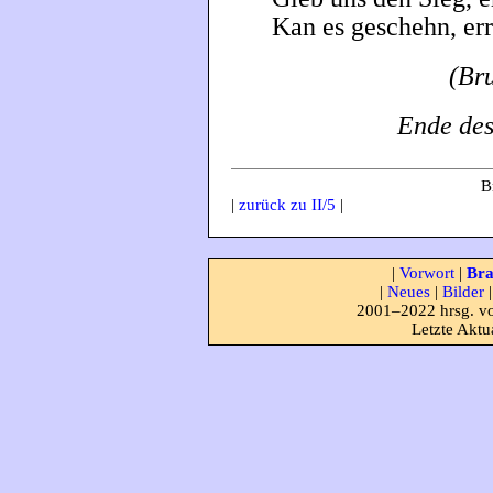
Kan es geschehn, er
(Bru
Ende des
B
|
zurück zu II/5
|
|
Vorwort
|
Bra
|
Neues
|
Bilder
2001–2022 hrsg. vo
Letzte Aktu