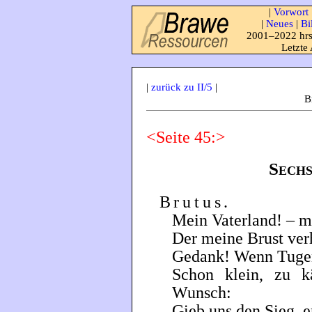
|
Vorwort
|
Neues
|
Bi
2001–2022 hrs
Letzte
|
zurück zu II/5
|
B
<Seite 45:>
Sechs
Brutus
.
Mein Vaterland! – 
Der meine Brust ver
Gedank! Wenn Tugend
Schon klein, zu 
Wunsch:
Gieb uns den Sieg, e