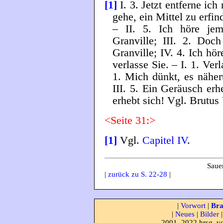
[1]
I. 3. Jetzt entferne ich
gehe, ein Mittel zu erfin
– II. 5. Ich höre je
Granville; III. 2. Doc
Granville; IV. 4. Ich hö
verlasse Sie. – I. 1. Ver
1. Mich dünkt, es nähert
III. 5. Ein Geräusch erh
erhebt sich! Vgl. Brutus
<Seite 31:>
[1]
Vgl.
Capitel IV
.
Saue
|
zurück zu S. 22-28
|
|
Vorwort
|
Bra
|
Neues
|
Bilder
2001–2022 hrsg. vo