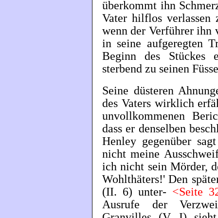
überkommt ihn Schmerz
Vater hilflos verlassen
wenn der Verführer ihn v
in seine aufgeregten T
Beginn des Stückes e
sterbend zu seinen Füsse
Seine düsteren Ahnunge
des Vaters wirklich erfä
unvollkommenen Berich
dass er denselben besc
Henley gegenüber sagt 
nicht meine Ausschweif
ich nicht sein Mörder, 
Wohlthäters!' Den späte
(II. 6) unter-
<Seite 
Ausrufe der Verzwe
Granvilles (V. I) sieh