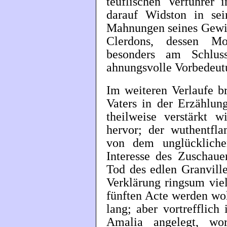
teuflischen Verführer 
darauf Widston in se
Mahnungen seines Gewis
Clerdons, dessen Mo
besonders am Schlus
ahnungsvolle Vorbedeut
Im weiteren Verlaufe b
Vaters in der Erzählun
theilweise verstärkt w
hervor; der wuthentfl
von dem unglücklich
Interesse des Zuschaue
Tod des edlen Granvill
Verklärung ringsum vie
fünften Acte werden wo
lang; aber vortrefflic
Amalia angelegt, wor