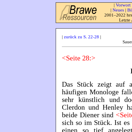
|
Vorwort
|
Neues
|
Bi
2001–2022 hrs
Letzte
|
zurück zu S. 22-28
|
Saue
<Seite 28:>
Das Stück zeigt auf a
häufigen Monologe falle
sehr künstlich und do
Clerdon und Henley ha
beide Diener sind
<Sei
sich so im Stück. Ist es
einen so tief angeleg