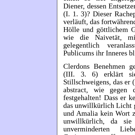
Diener, dessen Entsetze
(I. 1. 3)? Dieser Rach
verläuft, das fortwähre
Hölle und göttlichem G
wie die Naivetät, m
gelegentlich veranl
Publicums ihr Inneres b
Clerdons Benehmen ge
(III. 3. 6) erklärt 
Stillschweigens, das er 
abstract, wie gegen d
festgehalten! Dass er k
das unwillkürlich Licht 
und Amalia kein Wort zu
unwillkürlich, da s
unverminderten Lie