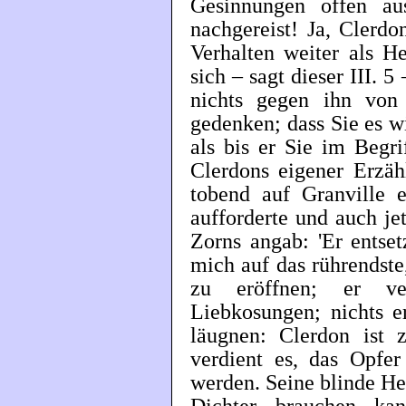
Gesinnungen offen au
nachgereist! Ja, Clerd
Verhalten weiter als He
sich – sagt dieser III. 5
nichts gegen ihn vo
gedenken; dass Sie es wi
als bis er Sie im Begrif
Clerdons eigener Erzähl
tobend auf Granville 
aufforderte und auch je
Zorns angab: 'Er entset
mich auf das rührendste
zu eröffnen; er ver
Liebkosungen; nichts e
läugnen: Clerdon ist
verdient es, das Opfe
werden. Seine blinde Hef